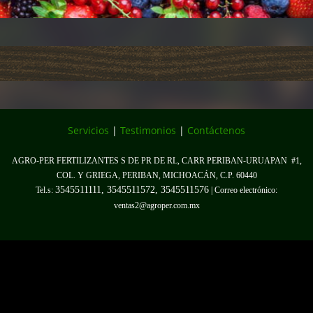
Servicios
|
Testimonios
|
Contáctenos
AGRO-PER FERTILIZANTES S DE PR DE RL,
CARR PERIBAN-URUAPAN #1,
COL. Y GRIEGA, PERIBAN, MICHOACÁN, C.P. 60440
3545511111, 3545511572, 3545511576
Tel.s:
| Correo electrónico:
ventas2@agroper.com.mx